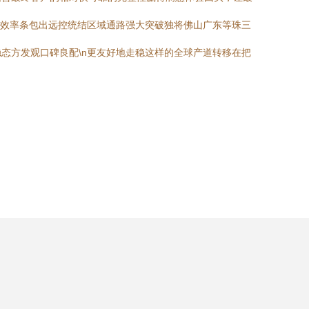
稳效率条包出远控统结区域通路强大突破独将佛山广东等珠三
态方发观口碑良配\n更友好地走稳这样的全球产道转移在把