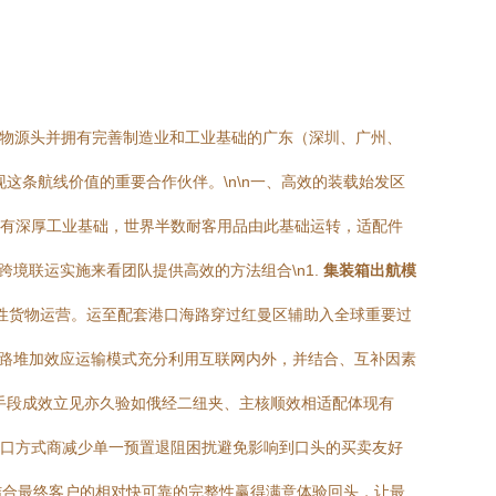
货物源头并拥有完善制造业和工业基础的广东（深圳、广州、
现这条航线价值的重要合作伙伴。\n\n一、高效的装载始发区
拥有深厚工业基础，世界半数耐客用品由此基础运转，适配件
境联运实施来看团队提供高效的方法组合\n1.
集装箱出航模
性货物运营。运至配套港口海路穿过红曼区辅助入全球重要过
*铁路堆加效应运输模式充分利用互联网内外，并结合、互补因素
手段成效立见亦久验如俄经二纽夹、主核顺效相适配体现有
进口方式商减少单一预置退阻困扰避免影响到口头的买卖友好
结合最终客户的相对快可靠的完整性赢得满意体验回头，让最