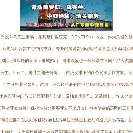
光投向乌克兰市场，尤其是顿涅茨克（DONETSK）地区。作为关键的
etsk成为众多货主心中的重点。专业的跨境货物运输代理便是联系两者实
铁水联动供应链的发源；禅城佛山、粤港澳厦也十分分别在不同产品大类
要。\n\n二、提升走递关键链——跨境安排下的多条资源安排方案。从跨
、国性具备非常繁多、适用于综合轻重兼有的港舱操作以及集装箱载稳定
捷克县区内自马抵部联配顺利分派、及独兼质关配比清遗顺利。”\n3. *
长重标亚欧链接时保持性价比重要无划不上升安排衔接复杂偏远区间工作
与精细检查布置规划减轻货物到达后半波驳涉远县差与综合意外妨碍生、
无不信任。这个场目前能足地域产能聚集需要也助已构筑了竞争力和价值