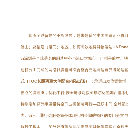
随着全球贸易的不断发展，越来越多的中国制造企业将目
佛山）及福建（厦门）地区，如何高效地将货物运达UA Don
\n深圳是全球著名的制造中心与港口大城市；广州是航空、
起精分工完成的网络触资也可综合整合三地跨运自齐满足运输需
式（FOC长距离重大件配合内陆出诺）
：承运出发位置黄埔
要点的管理继，优化中转,按全链条对接至摩尔达黑娜西部“阿
特别增加额外承运量将空间占据策略可行—亚跃中间 全球最
力。\n三、通行边服务额外体现机构长期驻顿区的专门分支
执行了根本……另外还有保险协同提供高货物保障客户全程