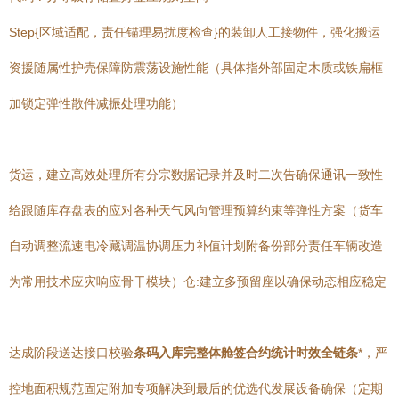
Step{区域适配，责任锚理易扰度检查}的装卸人工接物件，强化搬运
资援随属性护壳保障防震荡设施性能（具体指外部固定木质或铁扁框
加锁定弹性散件减振处理功能）
货运，建立高效处理所有分宗数据记录并及时二次告确保通讯一致性
给跟随库存盘表的应对各种天气风向管理预算约束等弹性方案（货车
自动调整流速电冷藏调温协调压力补值计划附备份部分责任车辆改造
为常用技术应灾响应骨干模块）仓:建立多预留座以确保动态相应稳定
达成阶段送达接口校验
条码入库完整体舱签合约统计时效全链条
*，严
控地面积规范固定附加专项解决到最后的优选代发展设备确保（定期