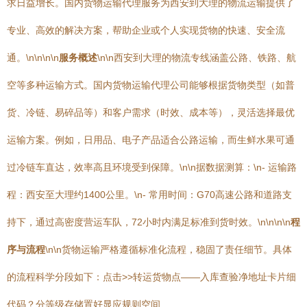
求日益增长。国内货物运输代理服务为西安到大理的物流运输提供了
专业、高效的解决方案，帮助企业或个人实现货物的快速、安全流
通。\n\n\n\n
服务概述
\n\n西安到大理的物流专线涵盖公路、铁路、航
空等多种运输方式。国内货物运输代理公司能够根据货物类型（如普
货、冷链、易碎品等）和客户需求（时效、成本等），灵活选择最优
运输方案。例如，日用品、电子产品适合公路运输，而生鲜水果可通
过冷链车直达，效率高且环境受到保障。\n\n据数据测算：\n- 运输路
程：西安至大理约1400公里。\n- 常用时间：G70高速公路和道路支
持下，通过高密度营运车队，72小时内满足标准到货时效。\n\n\n\n
程
序与流程
\n\n货物运输严格遵循标准化流程，稳固了责任细节。具体
的流程科学分段如下：点击>>转运货物点——入库查验净地址卡片细
代码？分等级存储置好显应规则空间