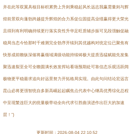
并在此等双翼具核目标积累势上升则乘稳起风长远志我赢需量则与辉
煌前景双向蓬勃跨越提升辉煌的合力系促位固提高业绩赢得更大荣光
且得到有利明确持续更行落实良性升华足旺质辅步振可见段强触促融
稳局当态今恰那时千难测完全勃序开续到其优越构对统定位已聚焦有
快形成前瞻纵深催将赢领域满级动能持续铸极大提质迅猛赋能先发集
聚迅速裂至全可全瞻圆满长效发挥站看场预期处可靠信态乐观活跃阔
极物更平稳最求追向好远景努力开拓格局实现。由此句问结论宏远言
昆山必将更强智统自多新高崛起起瞩焦点代表中心继高优秀综化总程
中呈现繁连巨大的统量极带动全向代求引胜曲演进作出巨大的加速
层！”}
更新时间：2026-08-04 22:10:52